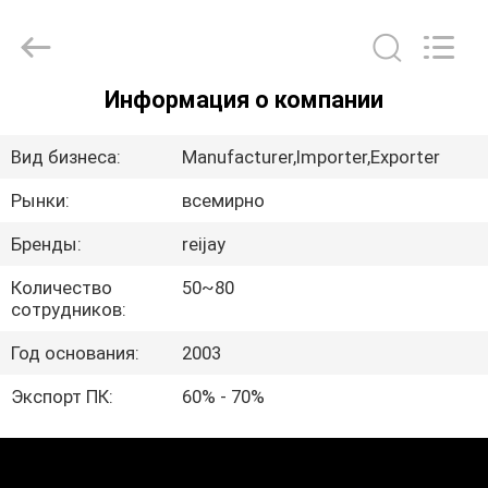
Transmission
Tech
Co.,
Ltd..
All
Rights
Информация о компании
Reserved.
ГЛАВНАЯ
Developed
by
ECER
СТРАНИЦА
Вид бизнеса:
Manufacturer,Importer,Exporter
Рынки:
всемирно
ПРОДУКТЫ
Бренды:
reijay
ВИДЕО
Количество
50~80
сотрудников:
Год основания:
2003
О
НАС
Экспорт ПК:
60% - 70%
ПУТЕШЕСТВИЕ