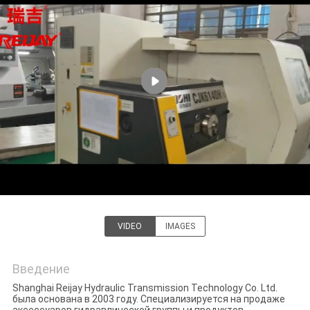
ФАБРИКИ
КОНТРОЛЬ
КАЧЕСТВА
КОНТАКТНЫЕ
ДАННЫЕ
НОВОСТИ
VIDEO
IMAGES
СПРОСИТЕ
Shanghai Reijay Hydraulic &
ЦИТАТУ
Transmission Tech Co., Ltd.
Введение
Shanghai Reijay Hydraulic Transmission Technology Co. Ltd.
OFFICIAL
была основана в 2003 году. Специализируется на продаже
аксессуаров гидравлической группы и продуктов