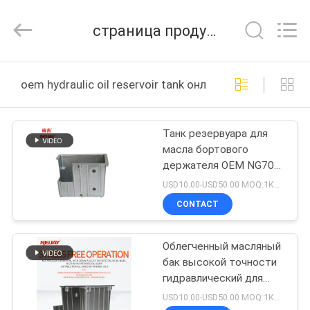
Transmission
Tech
Co.,
страница продукта
Ltd..
All
Rights
Reserved.
ГЛАВНАЯ
Developed
by
oem hydraulic oil reservoir tank онлайн производство
ECER
СТРАНИЦА
Танк резервуара для
ПРОДУКТЫ
масла бортового
держателя OEM NG70
ВИДЕО
гидравлический
USD10.00-USD50.00 MOQ:1Комплект
большой том
CONTACT
О
Облегченный масляный
НАС
бак высокой точности
гидравлический для
ПУТЕШЕСТВИЕ
корабля установил
USD10.00-USD50.00 MOQ:1Комплект