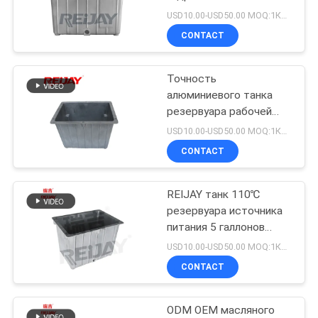
WEBSITE
нержавеющей стали
USD10.00-USD50.00 MOQ:1Комплект
NG70
CONTACT
КАРТА
Точность
САЙТА
алюминиевого танка
резервуара рабочей
PRIVACY
жидкости 30 галлонов
USD10.00-USD50.00 MOQ:1Комплект
высокая
POLICY
CONTACT
REIJAY танк 110℃
резервуара источника
питания 5 галлонов
гидравлический
USD10.00-USD50.00 MOQ:1Комплект
CONTACT
ODM OEM масляного