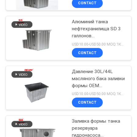
управляющие
ФАБРИКИ
CONTACT
устройства
Алюминий танка
КОНТРОЛЬ
нефтехранилища SD 3
КАЧЕСТВА
галлонов
гидравлический 11 W/K
USD10.00-USD50.00 MOQ:1Комплект
КОНТАКТНЫЕ
CONTACT
ДАННЫЕ
Давление 30L/44L
масляного бака заливки
НОВОСТИ
формы OEM
алюминиевое
USD10.00-USD50.00 MOQ:1Комплект
гидравлическое
СПРОСИТЕ
CONTACT
ЦИТАТУ
Заливка формы танка
резервуара
OFFICIAL
гидронасоса