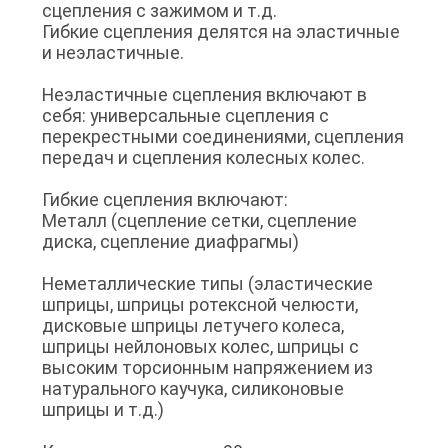
ФАБРИКИ
сцепления с зажимом и т.д.
Гибкие сцепления делятся на эластичные
и неэластичные.
КОНТРОЛЬ
Неэластичные сцепления включают в
КАЧЕСТВА
себя: универсальные сцепления с
перекрестными соединениями, сцепления
передач и сцепления колесных колес.
КОНТАКТНЫЕ
Гибкие сцепления включают:
ДАННЫЕ
Металл (сцепление сетки, сцепление
диска, сцепление диафрагмы)
НОВОСТИ
Неметаллические типы (эластические
шприцы, шприцы ротексной челюсти,
дисковые шприцы летучего колеса,
СПРОСИТЕ
шприцы нейлоновых колес, шприцы с
ЦИТАТУ
высоким торсионным напряжением из
натурального каучука, силиконовые
шприцы и т.д.)
OFFICIAL