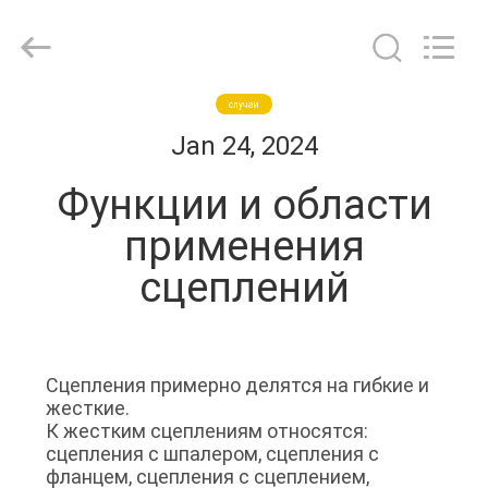
Transmission
Tech
Co.,
Ltd..
All
Rights
Reserved.
ГЛАВНАЯ
случаи
Developed
by
Jan 24, 2024
ECER
СТРАНИЦА
Функции и области
ПРОДУКТЫ
применения
сцеплений
ВИДЕО
О
Сцепления примерно делятся на гибкие и
НАС
жесткие.
К жестким сцеплениям относятся:
сцепления с шпалером, сцепления с
ПУТЕШЕСТВИЕ
фланцем, сцепления с сцеплением,