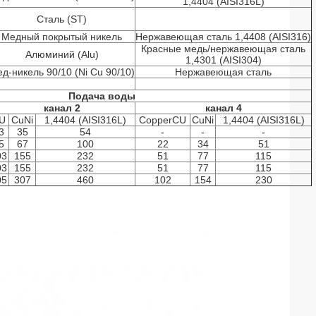
1,4404 (AISI316L)
Сталь (ST)
Медный покрытый никель
Нержавеющая сталь 1,4408 (AISI316)
Красные медь/нержавеющая сталь
Алюминий (Alu)
1,4301 (AISI304)
д-никель 90/10 (Ni Cu 90/10)
Нержавеющая сталь
Подача воды
канал 2
канал 4
U
CuNi
1,4404 (AISI316L)
CopperCU
CuNi
1,4404 (AISI316L)
3
35
54
-
-
-
5
67
100
22
34
51
03
155
232
51
77
115
03
155
232
51
77
115
05
307
460
102
154
230