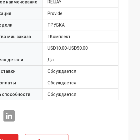
ое наименование
REIJAY
кация
Provide
одели
ТРУБКА
во мин заказа
1Комплект
USD10.00-USD50.00
вая детали
Да
оставки
Обсуждается
 оплаты
Обсуждается
а способности
Обсуждается