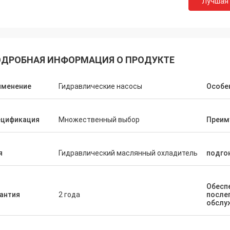
Лучшая
ДРОБНАЯ ИНФОРМАЦИЯ О ПРОДУКТЕ
именение
Гидравлические насосы
Особе
ецификация
Множественный выбор
Преим
я
Гидравлический маслянный охладитель
подго
Обесп
антия
2 года
после
РЕЙДЖАЙ
РЕЙДЖ
обслу
едоставим вам лучший сервис и
Строительство нового
е качество продукции. Вы можете
8 августа 2023 года и 