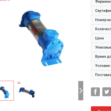
Фирменн
Сертифи
Номер м
Количест
Цена
Упаковы
Время д
Условия
Поставк