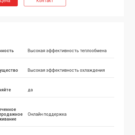
 Цена
Контакт
нность
Высокая эффективность теплообмена
ущество
Высокая эффективность охлаждения
няйте
да
еченное
продажное
Онлайн поддержка
АЙ
живание
 завода началось
будет введено в