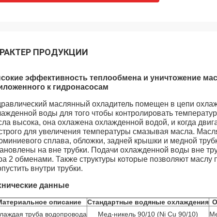
РАКТЕР ПРОДУКЦИИ
сокие эффективность теплообмена и уничтожение масл
иложенного к гидронасосам
дравлический маслянный охладитель помещен в цепи охлаж
лажденной воды для того чтобы контролировать температур
сла высока, она охлажена охлажденной водой, и когда двиг
строго для увеличения температуры смазывая масла. Масля
юминиевого сплава, обложки, задней крышки и медной труб
тановлены на вне трубки. Подачи охлажденной воды вне тру
ра 2 обменами. Также структуры которые позволяют маслу п
пустить внутри трубки.
хнические данные
Материальное описание
Стандартные водяные охлаждения
О
лаждая труба водопровода
Мед-никель 90/10 (Ni Cu 90/10)
Ме