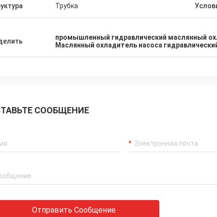
уктура
Трубка
Услов
ься с нами в любое время!
эксплуатацию в середи
промышленный гидравлический маслянный о
делить
Маслянный охладитель насоса гидравлически
ТАВЬТЕ СООБЩЕНИЕ
Отправить Сообщение