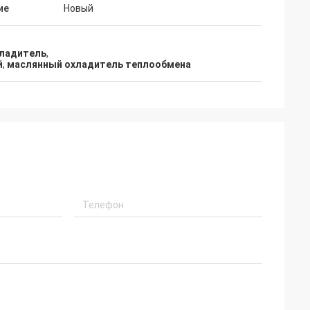
ие
Новый
не 2024 года.
хладитель
,
й
,
маслянный охладитель теплообмена