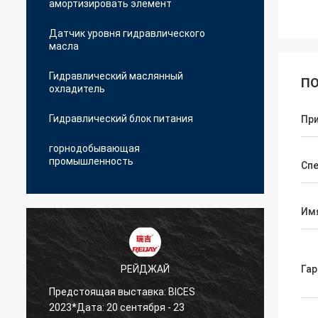
амортизировать элемент
Датчик уровня гидравлического
масла
Гидравлический маслянный
ПО
охладитель
Гидравлический блок питания
Пр
горнодобывающая
промышленность
Сп
Им
РЕЙДЖАЙ
Гар
Предстоящая выставка: BICES
Мы пр
2023*Дата: 20 сентября - 23
лучше