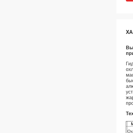
ХА
Вы
пр
Ги
ох
ма
бы
ал
ус
жа
про
Те
Ох