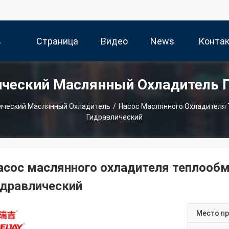
ь
Страница
Видео
News
Конта
ический Маслянный Охладитель 
и
Продукта
Да
ический Маслянный Охладитель
/
Насос Маслянного Охладителя
Гидравлический
асос маслянного охладителя теплоо
идравлический
Место п