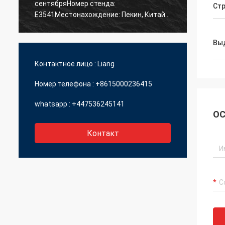
сентябряНомер стенда:
Стр
связат
E3541Местонахождение: Пекин, Китай *
BICES 2023 - Китайская Пекинская
международная выставка и семинар
Вы
строительной техники, машин для
строительных материалов и
Контактное лицо :
Liang
горнодобывающих машин
Номер телефона :
+8615000236415
whatsapp :
+447536245141
ОС
Контакт