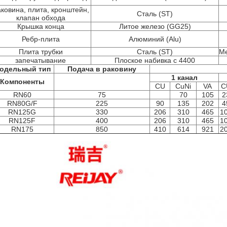
ковина, плита, кронштейн,
Сталь (ST)
клапан обхода
Крышка конца
Литое железо (GG25)
Ребр-плита
Алюминий (Alu)
Плита трубки
Сталь (ST)
Ме
запечатывание
Плоское набивка c 4400
одельный тип
Подача в раковину
1 канал
Компоненты
CU
CuNi
VA
C
RN60
75
70
105
2
RN80G/F
225
90
135
202
4
RN125G
330
206
310
465
1
RN125F
400
206
310
465
1
RN175
850
410
614
921
2