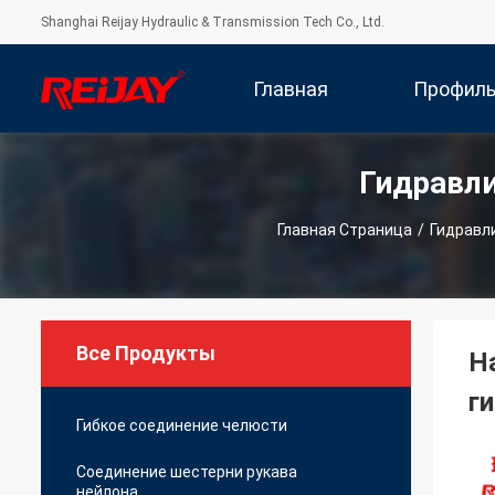
Shanghai Reijay Hydraulic & Transmission Tech Co., Ltd.
Главная
Профил
Гидравл
Страница
Компани
Главная Страница
/
Гидравл
Все Продукты
Н
г
Гибкое соединение челюсти
Соединение шестерни рукава
нейлона