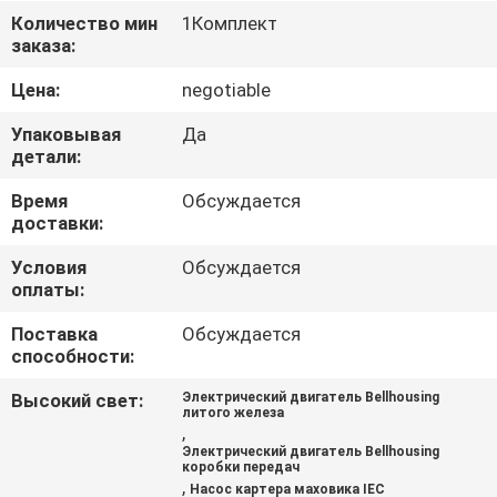
ФАБРИКИ
Количество мин
1Комплект
заказа:
КОНТРОЛЬ
Цена:
negotiable
КАЧЕСТВА
Упаковывая
Да
детали:
КОНТАКТНЫЕ
Время
Обсуждается
доставки:
ДАННЫЕ
Условия
Обсуждается
оплаты:
НОВОСТИ
Поставка
Обсуждается
способности:
СПРОСИТЕ
Высокий свет:
Электрический двигатель Bellhousing
ЦИТАТУ
литого железа
,
Электрический двигатель Bellhousing
коробки передач
OFFICIAL
,
Насос картера маховика IEC