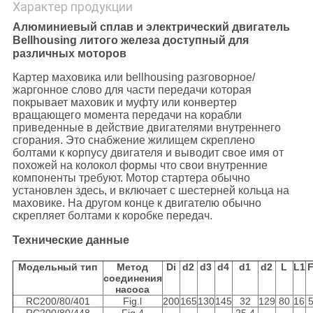
Характер продукции
Алюминиевый сплав и электрический двигатель
Bellhousing литого железа доступный для
различных моторов
Картер маховика или bellhousing разговорное/
жаргонное слово для части передачи которая
покрывает маховик и муфту или конвертер
вращающего момента передачи на корабли
приведенные в действие двигателями внутреннего
сгорания. Это снабжение жилищем скреплено
болтами к корпусу двигателя и выводит свое имя от
похожей на колокол формы что свои внутренние
компоненты требуют. Мотор стартера обычно
установлен здесь, и включает с шестерней кольца на
маховике. На другом конце к двигателю обычно
скрепляет болтами к коробке передач.
Технические данные
Модельный тип
Метод
Di
d2
d3
d4
d1
d2
L
L1
соединения
насоса
RC200/80/401
Fig.l
200
165
130
145
32
129
80
16