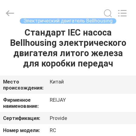
Transmission
Tech
Co.,
Ltd..
All
Электрический двигатель Bellhousing
Rights
Reserved.
Стандарт IEC насоса
ГЛАВНАЯ
Developed
by
ECER
Bellhousing электрического
СТРАНИЦА
двигателя литого железа
ПРОДУКТЫ
для коробки передач
ВИДЕО
Место
Китай
происхождения:
О
Фирменное
REIJAY
наименование:
НАС
Сертификация:
Provide
ПУТЕШЕСТВИЕ
Номер модели:
RC