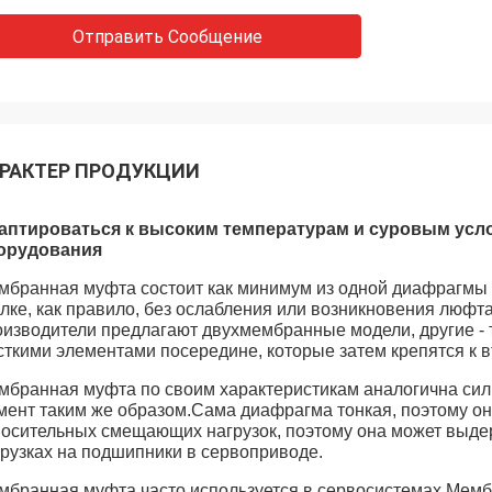
Отправить Сообщение
РАКТЕР ПРОДУКЦИИ
аптироваться к высоким температурам и суровым усло
орудования
мбранная муфта состоит как минимум из одной диафрагмы и
улке, как правило, без ослабления или возникновения люф
оизводители предлагают двухмембранные модели, другие -
сткими элементами посередине, которые затем крепятся к в
мбранная муфта по своим характеристикам аналогична си
мент таким же образом.Сама диафрагма тонкая, поэтому она
носительных смещающих нагрузок, поэтому она может выдер
грузках на подшипники в сервоприводе.
мбранная муфта часто используется в сервосистемах.Мемб