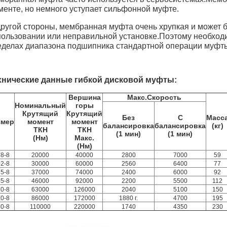
менте, но немного уступает сильфонной муфте.
другой стороны, мембранная муфта очень хрупкая и может 
пользовании или неправильной установке.Поэтому необходи
еделах диапазона подшипника стандартной операции муфт
хнические данные гибкой дисковой муфты:
Вершина
Макс.Скорость
Номинальный
горы
Крутящий
Крутящий
Без
С
Масс
змер
момент
момент
балансировка
балансировка
(кг)
ТКН
ТКН
(1 мин)
(1 мин)
(Нм)
Макс.
(Нм)
8-8
20000
40000
2800
7000
59
2-8
30000
60000
2560
6400
77
5-8
37000
74000
2400
6000
92
5-8
46000
92000
2200
5500
112
0-8
63000
126000
2040
5100
150
0-8
86000
172000
1880 г.
4700
195
0-8
110000
220000
1740
4350
230