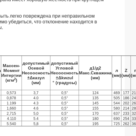
быть легко повреждена при неправильном
мо убедиться, что отклонение находится в
ы.
допустимый
допустимый
Массен-
Осевой
Угловой
д1/д2
а
Момент
л
Z
Несоосность
Несоосность
Макс.Скважина
Интертии
(мм)
(мм)
(м
±Δказул
±Δkwzul
(мм)
2
(кгм
)
(мм)
° (градусы)
0,573
3,7
0,5°
124
469
177
21
0,878
4.0
0,5°
135
505
186
24
1.199
4.3
0,5°
145
544
202
26
1,660
4.6
0,5°
155
580
214
28
2,715
5,0
0,5°
170
637
233
32
4.110
5.4
0,5°
180
690
254
33
5.540
5,8
0,5°
195
725
262
36