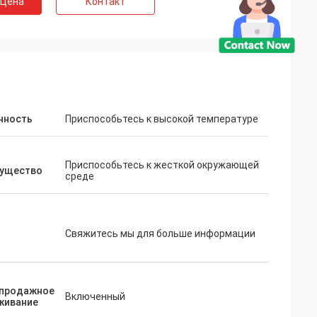
 Цена
Контакт
нность
Приспособьтесь к высокой температуре
Приспособьтесь к жесткой окружающей
ущество
среде
Свяжитесь мы для больше информации
АЙ
продажное
Включенный
 завода началось
живание
будет введено в