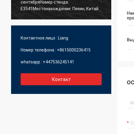
сентябряНомер стенда:
связат
E3541Местонахождение: Пекин, Китай *
На
BICES 2023 - Китайская Пекинская
пр
международная выставка и семинар
строительной техники, машин для
строительных материалов и
Контактное лицо :
Liang
Вы
горнодобывающих машин
Номер телефона :
+8615000236415
whatsapp :
+447536245141
Контакт
ОС