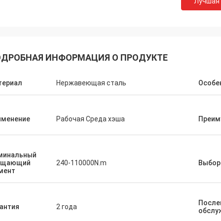
Лучшая
ДРОБНАЯ ИНФОРМАЦИЯ О ПРОДУКТЕ
териал
Нержавеющая сталь
Особе
именение
Рабочая Среда хэша
Преим
минальный
ащающий
240-110000N.m
Выбор
мент
РЕЙДЖАЙ
РЕЙДЖ
После
антия
2 года
едоставим вам лучший сервис и
Строительство нового
обслу
е качество продукции. Вы можете
8 августа 2023 года и 