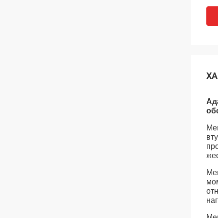
ХА
Ад
об
Ме
вт
пр
же
Ме
мо
от
на
Ме