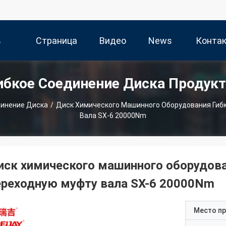
ь
Страница
Видео
News
Конта
ибкое Соединение Диска Продук
и
Продукта
Да
динение Диска
/
Диск Химического Машинного Оборудования Гиб
Вала SX-6 20000Nm
иск химического машинного оборудова
ереходную муфту вала SX-6 20000Nm
Место п