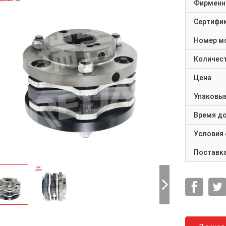
Фирменн
Сертифи
Номер м
Количест
Цена
Упаковы
Время д
Условия
Поставк