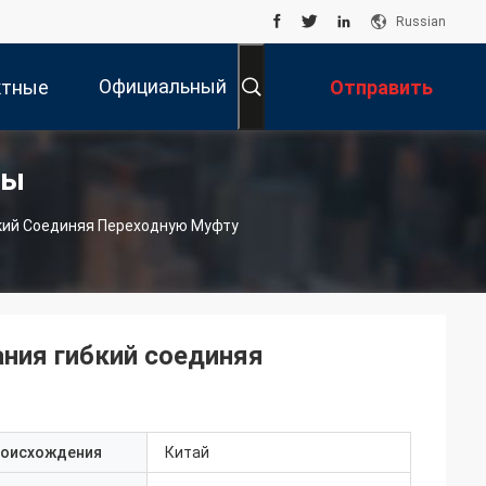
Russian
Официальный
ктные
Отправить
ты
Вебсайт
нные
Запрос
кий Соединяя Переходную Муфту
ния гибкий соединяя
роисхождения
Китай