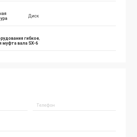
не 2024 года.
ная
Диск
тура
рудования гибкое
,
 муфта вала SX-6