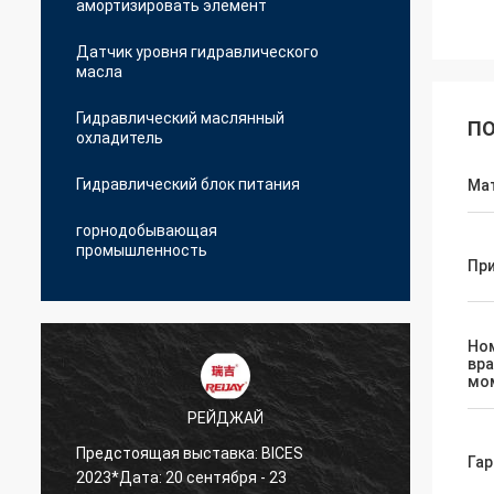
амортизировать элемент
Датчик уровня гидравлического
масла
Гидравлический маслянный
ПО
охладитель
Гидравлический блок питания
Ма
горнодобывающая
промышленность
Пр
Но
вр
мо
РЕЙДЖАЙ
Предстоящая выставка: BICES
Гар
Мы пр
2023*Дата: 20 сентября - 23
лучше