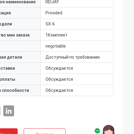
ое наименование
REIJAY
кация
Provided
одели
SX-6
во мин заказа
1Комплект
negotiable
вая детали
Доступный по требованию
оставки
Обсуждается
 оплаты
Обсуждается
а способности
Обсуждается