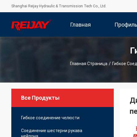
Shanghai Reijay Hydraulic & Transmission Tech Co., Ltd.
Главная
Профил
Г
Страница
Компани
Главная Страница
/
Гибкое Сое
Все Продукты
Д
п
Гибкое соединение челюсти
Соединение шестерни рукава
нейлона