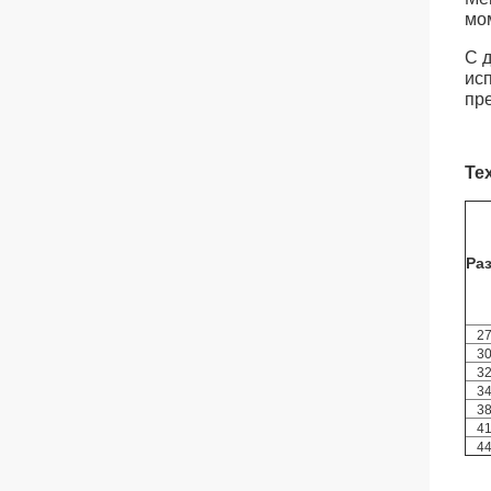
мо
С 
ис
пр
Те
Ра
27
30
32
34
38
41
44