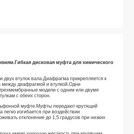
виям.Гибкая дисковая муфта для химического
 двух втулок вала.Диафрагма прикрепляется к
та между диафрагмой и втулкой.Одни
 трехмембранные модели с одним или двумя
тулкам с обеих сторон.
льфонной муфте.Муфты передают крутящий
 легко изгибается при воздействии
живать отклонение до 1,5 градусов при низких
рана имеет хорошую жесткость при крутящем