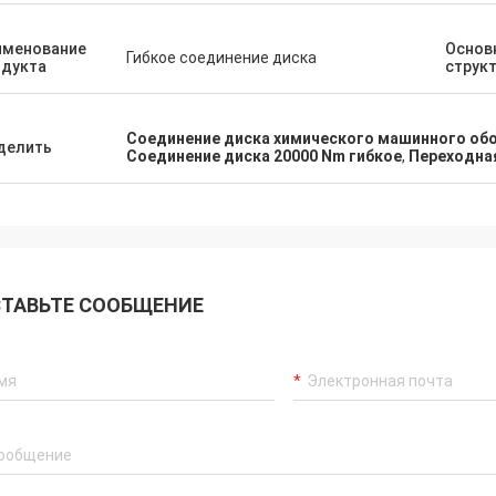
ься с нами в любое время!
эксплуатацию в середи
именование
Основ
Гибкое соединение диска
одукта
струк
Соединение диска химического машинного обо
делить
Соединение диска 20000 Nm гибкое
,
Переходная
ТАВЬТЕ СООБЩЕНИЕ