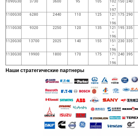
1090G30
3730
3600
95
105
102
150
240
~
197
1100G30
6280
2440
110
125
121
175
290
~
196
1110G30
9320
2250
120
135
121
195
335
~
196
1120G30
13700
2025
140
155
151
230
335
~
196
1130G30
19900
1800
170
175
171
240
395
~
196
Наши стратегические партнеры