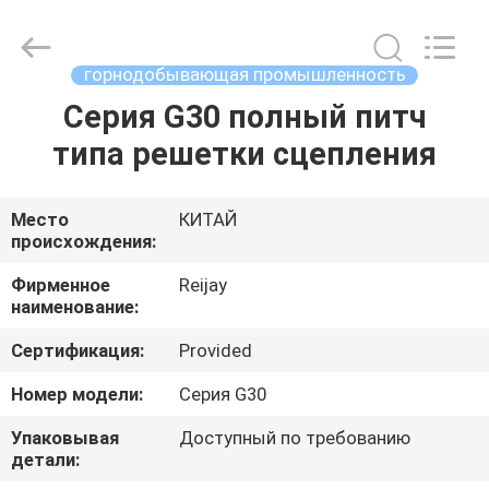
Tech
Co.,
Ltd..
All
Rights
горнодобывающая промышленность
Reserved.
Developed
Серия G30 полный питч
ГЛАВНАЯ
by
ECER
типа решетки сцепления
СТРАНИЦА
ПРОДУКТЫ
Место
КИТАЙ
происхождения:
ВИДЕО
Фирменное
Reijay
наименование:
Сертификация:
Provided
О
НАС
Номер модели:
Серия G30
Упаковывая
Доступный по требованию
детали:
ПУТЕШЕСТВИЕ