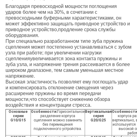
WEBSITE
Благодаря превосходной мощности поглощения
ударов более чем на 30%, в сочетании с
превосходными буферными характеристиками, он
может эффективно защищать приводное устройство и
КАРТА
приводное устройство,продление срока службы
САЙТА
оборудования.
При специально разработанном типе зуба пружина
сцепления может постепенно устанавливаться с зубом
узла при работе; при увеличении нагрузки
PRIVACY
сцепленияувеличивается зона контакта пружины и
POLICY
зуба узла, и напряжение трения рассеивается в более
широком диапазоне, тем самым уменьшая местное
напряжение.
Высокая эластичность позволяет ему поглощать удар
и компенсировать отклонение смещения через
расширение пружины во время передачи
мощности,что способствует снижению обзора
воздействия и концентрации стресса.
Основные
Особенности:
Горизонтальное
Вертикальная
Особенности
серии
разделение корпуса
серия
корпуса р
G10/G15
сцепления можно заменить
G20/G25
вертикально,
без перемещения
используется
подключенного устройства.
высокой с
рабо