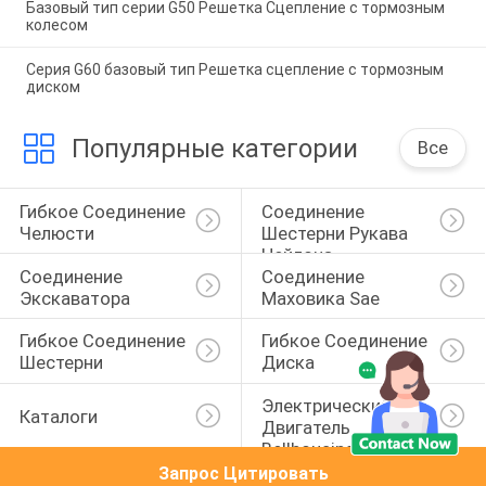
Базовый тип серии G50 Решетка Сцепление с тормозным
колесом
Серия G60 базовый тип Решетка сцепление с тормозным
диском
Популярные категории
Все
Гибкое Соединение 
Соединение 
Челюсти
Шестерни Рукава 
Нейлона
Соединение 
Соединение 
Экскаватора
Маховика Sae
Гибкое Соединение 
Гибкое Соединение 
Шестерни
Диска
Электрический 
Каталоги
Двигатель 
Bellhousing
Запрос Цитировать