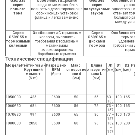
G30/G35
Особенности:
Среднее
G40/G45
Особенности
серия
соединение может быть
серия
устан
полного
полностью демонтировано на
полузвуковых
односторонн
тона
обоих концах установки
звуков
отвечает тр
фланца и легко заменено.
большого р
между уст
Серия
Особенности:
С тормозным
Серия
Особенност
G50/G55 с
колесом, выполнять
G60/G65 с
тормоз
тормозными
требования к тормозным
дисками
удовлетв
колесами
механизмам
тормоза
требований 
высокоскоростных
тормо
барабанных тормозов
Технические спецификации
Модель
Рейтинговый
Разрешено
Макс.
Длина
Л
D
D
Р
1
1
2
Крутящий
RPM
отверстие
отверстия
(мм)
(мм)
(мм)
момент
(Gpm)
оси d
вала L
(N.m)
(мм)
(мм)
1050G30
435
3600
50
65
63 ~
100
165
103
1060G30
684
3600
56
75
73 ~
100
165
157
1070G30
994
3600
65
80
77 ~
100
170
157
1080G30
2050
3600
80
95
102
130
200
~
197