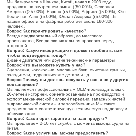
Мы базируемся в Шанхае, Китай, начал в 2003 году,
продавать на внутреннем рынке ((50.00%), Северная
Америка ((25.00%), Европа ((5.00%), Африка ((5.00%), Юго-
Восточная Азия ((5.00%), Южная Америка ((5.00%)...В
нашем офисе и на фабрике работает около 180-300
человек..
Как гарантировать качество?
Вопрос:
Всегда предварительный образец до массового
производства; Всегда окончательная проверка перед
отправкой
Вопрос: Какую информацию я должен сообщить вам,
чтобы подтвердить товар?
Дизайн двигателя или другие технические параметры
Что вы можете купить у нас?
Вопрос:
Сцепления, колокольни, масляные баки, очистные крышки,
охладители, гидравлические детали и т.д.
Почему вы должны покупать у нас, а не у других
Вопрос:
поставщиков?
Мы являемся профессиональным OEM-производителем с
20-летней историей, ориентированным на производство и
экспорт механической силовой передачи, запасных частей
гидравлической системы и теплообменника.Мы также
предоставляем соответствующую техническую поддержку и
обслуживание.
Вопрос: Каков срок гарантии на ваш продукт?
Мы предлагаем 2-10 лет службы с момента выхода судна из
Китая.
Какие услуги мы можем предоставить?
Вопрос: