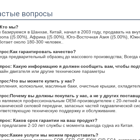
астые вопросы
 Кто мы?
 базируемся в Шанхае, Китай, начал в 2003 году, продавать на вну
ропа ((5.00%), Африка ((5.00%), Юго-Восточная Азия ((5.00%), Юж
ботает около 180-300 человек..
Как гарантировать качество?
прос:
егда предварительный образец до массового производства; Всегда
прос: Какую информацию я должен сообщить вам, чтобы под
зайн двигателя или другие технические параметры
Что вы можете купить у нас?
прос:
епления, колокольни, масляные баки, очистные крышки, охладители,
Почему вы должны покупать у нас, а не у других постав
прос:
 являемся профессиональным OEM-производителем с 20-летней ис
ханической силовой передачи, запасных частей гидравлической с
ответствующую техническую поддержку и обслуживание.
прос: Каков срок гарантии на ваш продукт?
 предлагаем 2-10 лет службы с момента выхода судна из Китая.
Какие услуги мы можем предоставить?
прос: