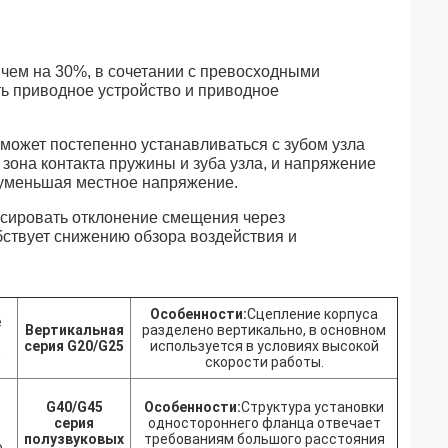
не 2024 года.
чем на 30%, в сочетании с превосходными
ь приводное устройство и приводное
может постепенно устанавливаться с зубом узла
зона контакта пружины и зуба узла, и напряжение
 уменьшая местное напряжение.
нсировать отклонение смещения через
ствует снижению обзора воздействия и
Особенности:
Сцепление корпуса
е
Вертикальная
разделено вертикально, в основном
серия G20/G25
используется в условиях высокой
.
скорости работы.
G40/G45
Особенности:
Структура установки
т
серия
одностороннего фланца отвечает
полузвуковых
требованиям большого расстояния
.