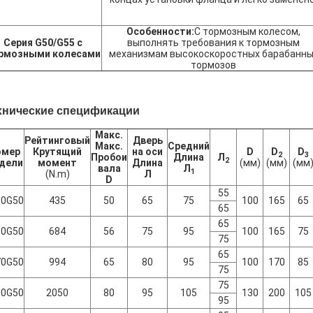
Особенности:
С тормозным колесом,
Серия G50/G55 с
выполнять требования к тормозным
рмозными колесами
механизмам высокоскоростных барабанны
тормозов
хнические спецификации
Макс.
Рейтинговый
Дверь
Макс.
Средний
омер
Крутящий
на оси
D
D
D
2
3
Пробои
Длина
Л
2
дели
момент
Длина
(мм)
(мм)
(мм
вала
Л
1
(N.m)
Л
D
55
50G50
435
50
65
75
100
165
65
65
65
60G50
684
56
75
95
100
165
75
75
65
70G50
994
65
80
95
100
170
85
75
75
80G50
2050
80
95
105
130
200
105
95