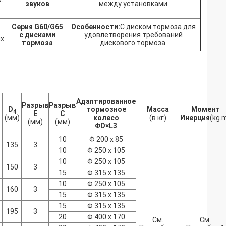
звуков
между установками
Серия G60/G65
Особенности:
С диском тормоза для
с дисками
удовлетворения требований
х
тормоза
дискового тормоза.
Адаптированное
Разрыв
Разрыв
D
тормозное
Масса
Момент
4
Е
C
)
(мм)
колесо
(в кг)
Инерция
(kg.
(мм)
(мм)
Φ
D
×
L3
10
Φ 200 x 85
135
3
10
Φ 250 x 105
10
Φ 250 x 105
150
3
15
Φ 315 x 135
10
Φ 250 x 105
160
3
15
Φ 315 x 135
15
Φ 315 x 135
195
3
20
Φ 400 x 170
См.
См.