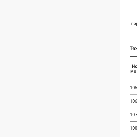
то
Те
Н
мо
10
10
10
10