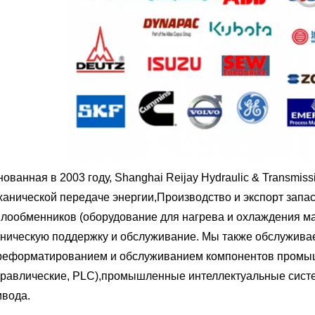
ованная в 2003 году, Shanghai Reijay Hydraulic & Transmiss
ханической передаче энергии,Производство и экспорт запас
плообменников (оборудование для нагрева и охлаждения 
хническую поддержку и обслуживание. Мы также обслуживае
реформатированием и обслуживанием компонентов промыш
дравлические, PLC),промышленные интеллектуальные систе
ивода.