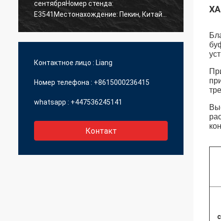
сентябряНомер стенда:
ХА
связат
E3541Местонахождение: Пекин, Китай *
BICES 2023 - Китайская Пекинская
Бл
международная выставка и семинар
бу
строительной техники, машин для
ус
строительных материалов и
Контактное лицо :
Liang
горнодобывающих машин
Пр
при
Номер телефона :
+8615000236415
тр
whatsapp :
+447536245141
Вы
ра
ко
Контакт
с