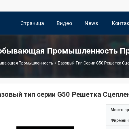
ь
Страница
Видео
News
Конта
и
Продукта
Да
обывающая Промышленность П
бывающая Промышленность
/
Базовый Тип Серии G50 Решетка Сц
азовый тип серии G50 Решетка Сцепле
Место п
Фирменн