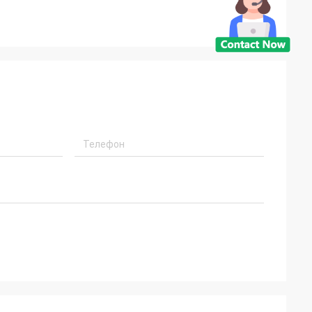
АЙ
 завода началось
будет введено в