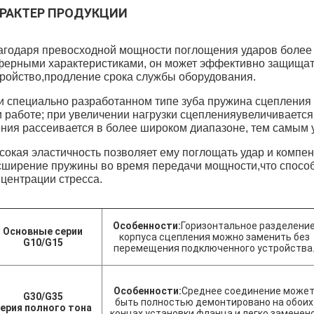
РАКТЕР ПРОДУКЦИИ
ься с нами в любое время!
эксплуатацию в середи
агодаря превосходной мощности поглощения ударов более 
ферными характеристиками, он может эффективно защищат
тройство,продление срока службы оборудования.
и специально разработанном типе зуба пружина сцепления 
 работе; при увеличении нагрузки сцепленияувеличивается 
ения рассеивается в более широком диапазоне, тем самым
сокая эластичность позволяет ему поглощать удар и компе
сширение пружины во время передачи мощности,что способ
нцентрации стресса.
Особенности:
Горизонтальное разделени
Основные серии
корпуса сцепления можно заменить без
G10/G15
перемещения подключенного устройства
Особенности:
Среднее соединение може
G30/G35
быть полностью демонтировано на обоих
ерия полного тона
концах установки фланца и легко заменено