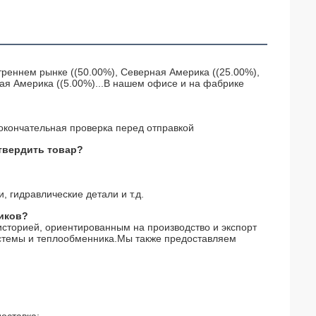
треннем рынке ((50.00%), Северная Америка ((25.00%),
ная Америка ((5.00%)...В нашем офисе и на фабрике
 окончательная проверка перед отправкой
твердить товар?
 гидравлические детали и т.д.
щиков?
торией, ориентированным на производство и экспорт
истемы и теплообменника.Мы также предоставляем