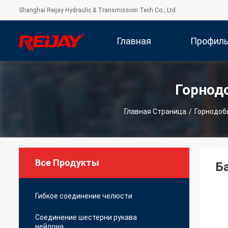
Shanghai Reijay Hydraulic & Transmission Tech Co., Ltd.
Главная
Профил
Страница
Компани
Горнод
Главная Страница
/
Горнодо
Все Продукты
Б
Гибкое соединение челюсти
Соединение шестерни рукава
нейлона