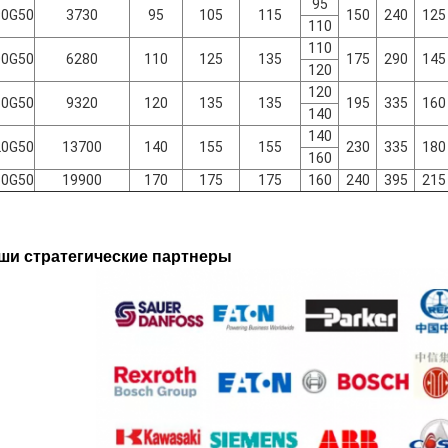
95
90G50
3730
95
105
115
150
240
125
110
110
00G50
6280
110
125
135
175
290
145
120
120
10G50
9320
120
135
135
195
335
160
140
140
20G50
13700
140
155
155
230
335
180
160
30G50
19900
170
175
175
160
240
395
215
ши стратегические партнеры