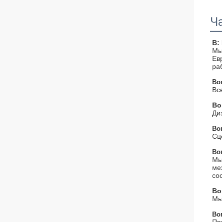
Ч
В:
Мы
Ев
ра
Во
Вс
Во
Ди
Во
Сц
Во
Мы
ме
со
Во
Мы
Во