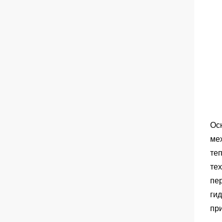
Осн
ме
те
те
пе
ги
пр