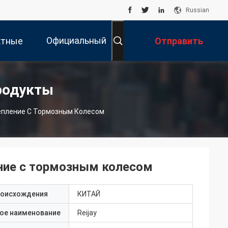
Russian
Официальный
ктные
Отправить
Вебсайт
нные
Запрос
родукты
епление С Тормозным Колесом
ние с тормозным колесом
роисхождения
КИТАЙ
ое наименование
Reijay