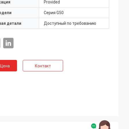
кация
Provided
одели
Серия G50
вая детали
Доступный по требованию
 Цена
Контакт