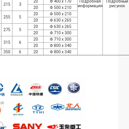
20
Φ 400 x 170
Подробная
Подробный
215
3
информация
рисунок
20
Φ 500 x 210
20
Φ 500 x 210
255
5
20
Φ 630 x 265
20
Φ 630 x 265
275
5
20
Φ 710 x 300
20
Φ 710 x 300
315
6
20
Φ 800 x 340
350
6
20
Φ 800 x 340